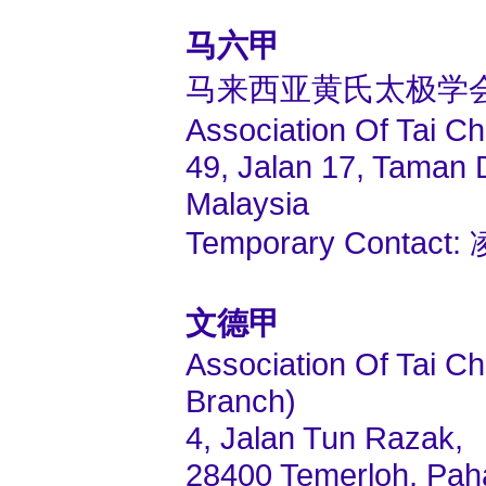
马六甲
马来西亚黄氏太极学
Association Of Tai C
49, Jalan 17, Taman
Malaysia
Temporary Contact:
文德甲
Association Of Tai C
Branch)
4, Jalan Tun Razak,
28400 Temerloh, Pah