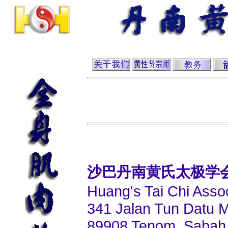
沙巴丹南黄氏太极学
Huang's Tai Chi Asso
341 Jalan Tun Datu 
89908 Tenom, Sabah