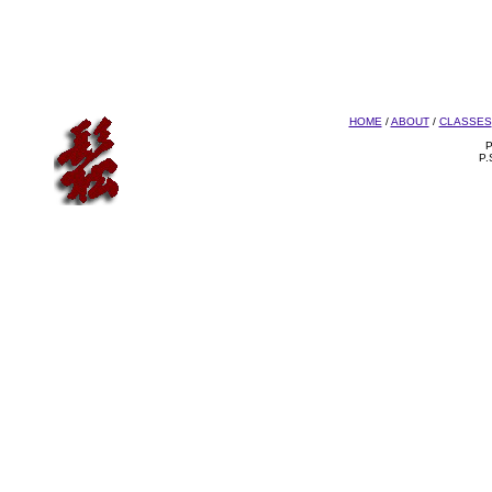
HOME
/
ABOUT
/
CLASSES
P
P.