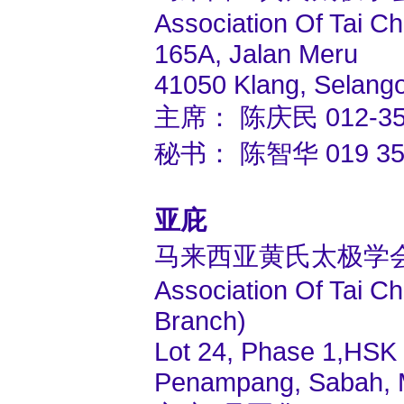
Association Of Tai C
165A, Jalan Meru
41050 Klang, Selango
主席： 陈庆民 012-357
秘书： 陈智华 019 352 
亚庇
马来西亚黄氏太极学
Association Of Tai 
Branch)
Lot 24, Phase 1,HSK 
Penampang, Sabah, 